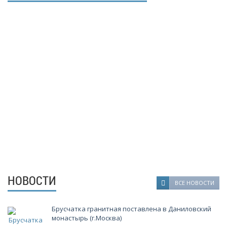
- Мы настойчиво следим за качеством производимой
продукции. Наша продукция проходит несколько этапов
проверки качества и соответствует всем требованиям ГОСТ.
- Большие объемы добычи блоков и производства продукции
"Камбулатовского месторождения гранита".
- Близость месторождения к производству и переработке
блочного камня.
- Гибкий подход к ценообразованию.
- Многолетний, успешный опыт работы в сфере камне-добычи и
камне-обработки.
- Полный производственный цикл от добычи до производства
гранитной продукции.
- Реальные, гарантированные сроки выполнения заказов.
НОВОСТИ
ВСЕ НОВОСТИ
Брусчатка гранитная поставлена в Даниловский
монастырь (г.Москва)