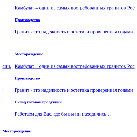
Камбулат – один из самых востребованных гранитов Росс
Производство
Гранит - это надежность и эстетика проверенная годами !
Склад готовой продукции
Месторождение
Работаем для Вас, где бы вы ни находились…
ссии.
Камбулат – один из самых востребованных гранитов Росс
Месторождение
Производство
Камбулат – один из самых востребованных гранитов Росс
 !
Гранит - это надежность и эстетика проверенная годами !
Производство
Склад готовой продукции
Гранит - это надежность и эстетика проверенная годами !
Работаем для Вас, где бы вы ни находились…
Склад готовой продукции
Работаем для Вас, где бы вы ни находились…
Месторождение