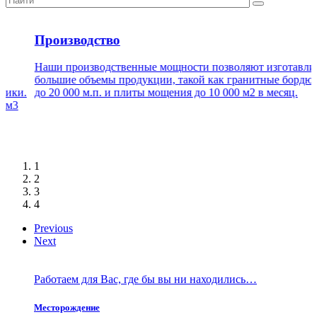
Производство
Наши производственные мощности позволяют изготавли
большие объемы продукции, такой как гранитные бордю
вники.
до 20 000 м.п. и плиты мощения до 10 000 м2 в месяц.
. м3
Месторождение
1
Камбулат – один из самых востребованных гранитов Росс
2
3
Производство
4
Гранит - это надежность и эстетика проверенная годами !
Previous
Next
Склад готовой продукции
Работаем для Вас, где бы вы ни находились…
Месторождение