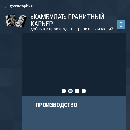
granites@bk.ru
«КАМБУЛАТ» ГРАНИТНЫЙ
КАРЬЕР
добыча и производство гранитных изделий
ПРОИЗВОДСТВО
е
а
ьного
и.