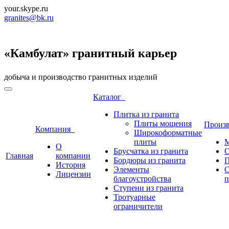
your.skype.ru
granites@bk.ru
«Камбулат» гранитный карьер
добыча и производство гранитных изделий
Каталог
Плитка из гранита
Плиты мощения
Произ
Компания
Широкоформатные
плиты
М
О
Брусчатка из гранита
С
Главная
компании
Бордюры из гранита
П
История
Элементы
С
Лицензии
благоустройства
п
Ступени из гранита
Тротуарные
ограничители