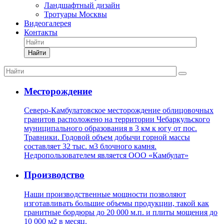
Ландшафтный дизайн
Тротуары Москвы
Видеогалерея
Контакты
Найти
Месторождение
Северо-Камбулатовское месторождение облицовочных
гранитов расположено на территории Чебаркульского
муниципального образования в 3 км к югу от пос.
Травники. Годовой объем добычи горной массы
составляет 32 тыс. м3 блочного камня.
Недропользователем является ООО «Камбулат»
Производство
Наши производственные мощности позволяют
изготавливать большие объемы продукции, такой как
гранитные бордюры до 20 000 м.п. и плиты мощения до
10 000 м2 в месяц.