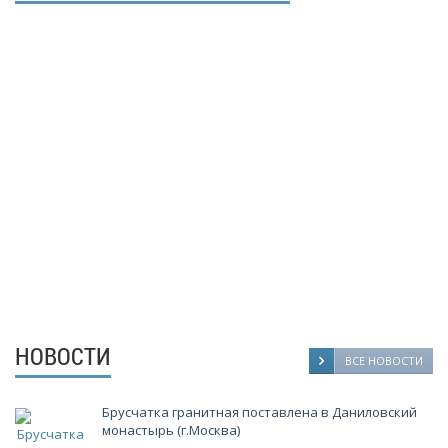
- Мы настойчиво следим за качеством производимой
продукции. Наша продукция проходит несколько этапов
проверки качества и соответствует всем требованиям ГОСТ.
- Большие объемы добычи блоков и производства продукции
"Камбулатовского месторождения гранита".
- Близость месторождения к производству и переработке
блочного камня.
- Гибкий подход к ценообразованию.
- Многолетний, успешный опыт работы в сфере камне-добычи и
камне-обработки.
- Полный производственный цикл от добычи до производства
гранитной продукции.
- Реальные, гарантированные сроки выполнения заказов.
НОВОСТИ
ВСЕ НОВОСТИ
Брусчатка гранитная поставлена в Даниловский
монастырь (г.Москва)