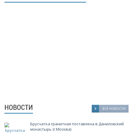
- Мы настойчиво следим за качеством производимой
продукции. Наша продукция проходит несколько этапов
проверки качества и соответствует всем требованиям ГОСТ.
- Большие объемы добычи блоков и производства продукции
"Камбулатовского месторождения гранита".
- Близость месторождения к производству и переработке
блочного камня.
- Гибкий подход к ценообразованию.
- Многолетний, успешный опыт работы в сфере камне-добычи и
камне-обработки.
- Полный производственный цикл от добычи до производства
гранитной продукции.
- Реальные, гарантированные сроки выполнения заказов.
НОВОСТИ
ВСЕ НОВОСТИ
Брусчатка гранитная поставлена в Даниловский
монастырь (г.Москва)