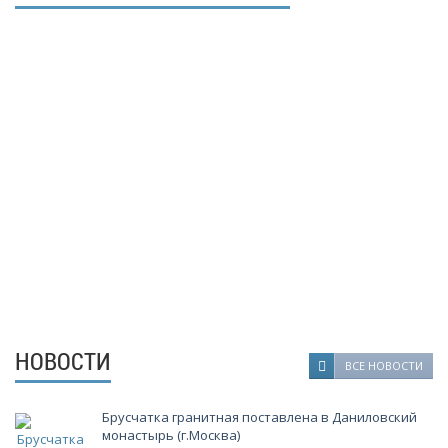
- Мы настойчиво следим за качеством производимой
продукции. Наша продукция проходит несколько этапов
проверки качества и соответствует всем требованиям ГОСТ.
- Большие объемы добычи блоков и производства продукции
"Камбулатовского месторождения гранита".
- Близость месторождения к производству и переработке
блочного камня.
- Гибкий подход к ценообразованию.
- Многолетний, успешный опыт работы в сфере камне-добычи и
камне-обработки.
- Полный производственный цикл от добычи до производства
гранитной продукции.
- Реальные, гарантированные сроки выполнения заказов.
НОВОСТИ
ВСЕ НОВОСТИ
Брусчатка гранитная поставлена в Даниловский
монастырь (г.Москва)