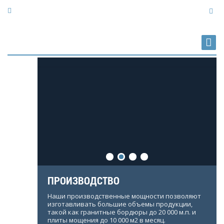
granites@bk.ru
«КАМБУЛАТ» ГРАНИТНЫЙ
КАРЬЕР
добыча и производство гранитных изделий
ПРОИЗВОДСТВО
е
Наши производственные мощности позволяют
а
изготавливать большие объемы продукции,
ьного
такой как гранитные бордюры до 20 000 м.п. и
и.
плиты мощения до 10 000 м2 в месяц.