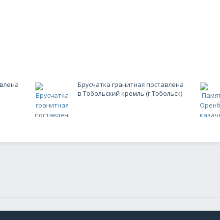
гранитной продукции.
- Реальные, гарантированные с
авлена
Брусчатка гранитная поставлена
в Тобольский кремль (г.Тобольск)