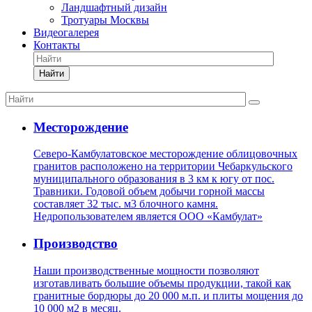
Ландшафтный дизайн
Тротуары Москвы
Видеогалерея
Контакты
Найти
Месторождение
Северо-Камбулатовское месторождение облицовочных
гранитов расположено на территории Чебаркульского
муниципального образования в 3 км к югу от пос.
Травники. Годовой объем добычи горной массы
составляет 32 тыс. м3 блочного камня.
Недропользователем является ООО «Камбулат»
Производство
Наши производственные мощности позволяют
изготавливать большие объемы продукции, такой как
гранитные бордюры до 20 000 м.п. и плиты мощения до
10 000 м2 в месяц.