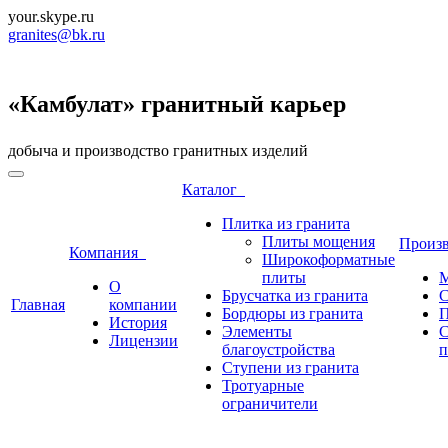
your.skype.ru
granites@bk.ru
«Камбулат» гранитный карьер
добыча и производство гранитных изделий
Каталог
Плитка из гранита
Плиты мощения
Произ
Компания
Широкоформатные
плиты
М
О
Брусчатка из гранита
С
Главная
компании
Бордюры из гранита
П
История
Элементы
С
Лицензии
благоустройства
п
Ступени из гранита
Тротуарные
ограничители